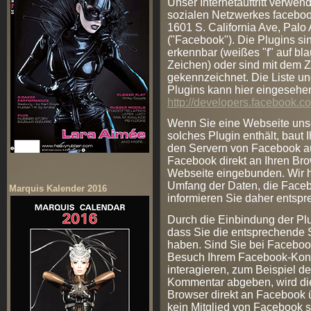
Unser Internetauftritt verwen
sozialen Netzwerkes faceboo
1601 S. California Ave, Palo
("Facebook"). Die Plugins s
erkennbar (weißes "f" auf bl
Zeichen) oder sind mit dem 
gekennzeichnet. Die Liste u
Plugins kann hier eingesehe
http://developers.facebook.c
Wenn Sie eine Webseite unsere
solches Plugin enthält, baut 
den Servern von Facebook auf
Facebook direkt an Ihren Bro
Webseite eingebunden. Wir h
Umfang der Daten, die Facebo
Marquis Kalender 2016
informieren Sie daher ents
Durch die Einbindung der Plu
dass Sie die entsprechende Se
haben. Sind Sie bei Faceboo
Besuch Ihrem Facebook-Kont
interagieren, zum Beispiel d
Kommentar abgeben, wird die
Browser direkt an Facebook üb
kein Mitglied von Facebook si