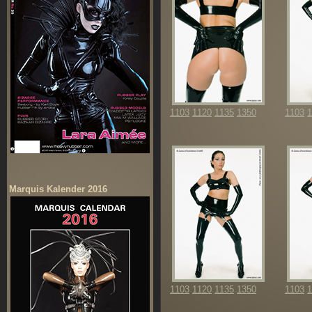
1103
1120
1135
1350
1103
1
Marquis Kalender 2016
1103
1120
1135
1350
1103
1