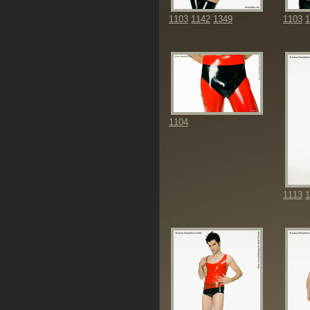
1103
1142
1349
1103
1
1104
1113
1