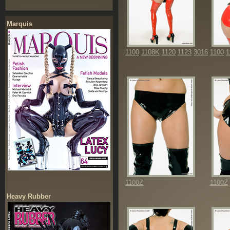
Marquis
1100
1108K
1120
1123
3016
1100
1
1100Z
1100Z
Heavy Rubber