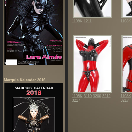
1108K
1211
1108K
Marquis Kalender 2016
1108K
3110
3200
3212
1108K
3217
3217