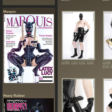
Marquis
1108K
1163
1211
3180
1108K
3216
3
Heavy Rubber