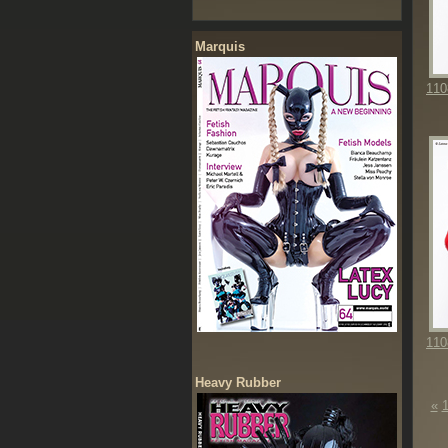
Marquis
110
110
Heavy Rubber
«