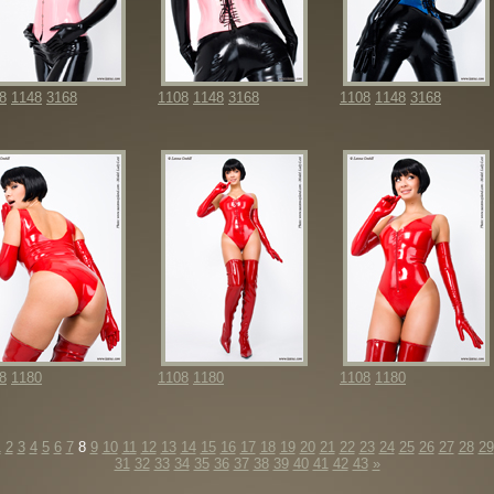
8
1148
3168
1108
1148
3168
1108
1148
3168
8
1180
1108
1180
1108
1180
1
2
3
4
5
6
7
8
9
10
11
12
13
14
15
16
17
18
19
20
21
22
23
24
25
26
27
28
29
31
32
33
34
35
36
37
38
39
40
41
42
43
»