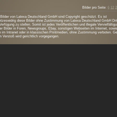
Bilder pro Seite:
6
12
2
 Bilder von Latexa Deutschland GmbH sind Copyright geschützt. Es ist
tzeswidrig diese Bilder ohne Zustimmung von Latexa Deutschland GmbH Dri
Verfügung zu stellen. Somit ist jedes Veröffentlichen und illegale Vervielfältig
er Bilder in Foren, Newsgroups, Ebay, sonstigen Webseiten im Internet, sowi
 im Intranet oder in klassischen Printmedien, ohne Zustimmung verboten. G
n Verstoß wird gerichtlich vorgegangen.