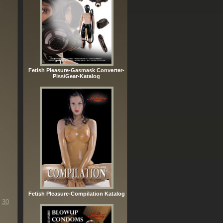
Fetish Pleasure-Gasmask Converter-
Piss/Gear-Katalog
Fetish Pleasure-Compilation Katalog
30