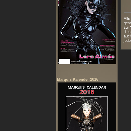
Alle
gese
zur 
dies
auch
jede
Marquis Kalender 2016