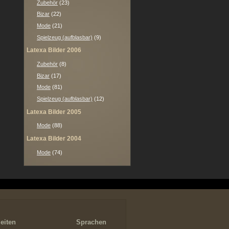
Zubehör
(23)
Bizar
(22)
Mode
(21)
Spielzeug (aufblasbar)
(9)
Latexa Bilder 2006
Zubehör
(8)
Bizar
(17)
Mode
(81)
Spielzeug (aufblasbar)
(12)
Latexa Bilder 2005
Mode
(88)
Latexa Bilder 2004
Mode
(74)
eiten
Sprachen