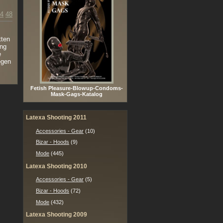
4
48
tten
ung
e
egen
Fetish Pleasure-Blowup-Condoms-
Mask-Gags-Katalog
Latexa Shooting 2011
Accessories - Gear
(10)
Bizar - Hoods
(9)
Mode
(445)
Latexa Shooting 2010
Accessories - Gear
(5)
Bizar - Hoods
(72)
Mode
(432)
Latexa Shooting 2009