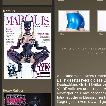
Marquis
3157
3157
«
1
2
3
4
5
6
7
8
9
10
11
12
13
14
31
32
33
34
Alle Bilder von Latexa Deut
Es ist gesetzeswidrig diese
Deutschland GmbH Dritten zur
Veröffentlichen und illegale V
Heavy Rubber
Newsgroups, Ebay, sonstigen
Intranet oder in klassischen
Gegen jeden Verstoß wird ge