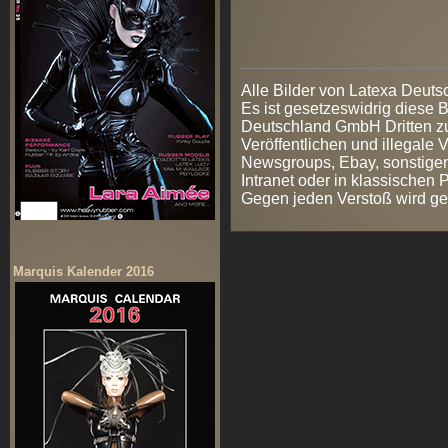
Alle Bilder von Latexa Deut
Es ist gesetzeswidrig diese
Deutschland GmbH Dritten zur
Veröffentlichen und illegale V
Newsgroups, Ebay, sonstigen
Intranet oder in klassischen
Gegen jeden Verstoß wird ge
Marquis Kalender 2016