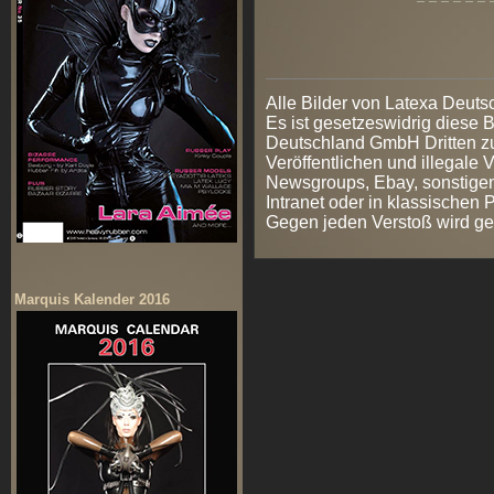
Alle Bilder von Latexa Deut
Es ist gesetzeswidrig diese
Deutschland GmbH Dritten zur
Veröffentlichen und illegale V
Newsgroups, Ebay, sonstigen
Intranet oder in klassischen
Gegen jeden Verstoß wird ge
Marquis Kalender 2016