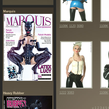
Marquis
1108K
1120
3080
1108K
1222
3083
1108K
Heavy Rubber
«
1
2
3
4
5