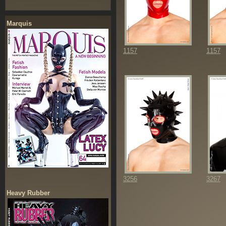
Marquis
1157
1157
3256
3267
Heavy Rubber