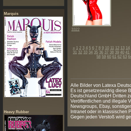
Marquis
3322
«
1
2
3
4
5
6
7
8
9
10
11
12
13
14
31
32
33
34
35
36
37
38
39
40
41
58
59
60
61
62
63
6
Alle Bilder von Latexa Deut
Es ist gesetzeswidrig diese
Deutschland GmbH Dritten zur
Veröffentlichen und illegale V
Newsgroups, Ebay, sonstigen
Intranet oder in klassischen
Heavy Rubber
Gegen jeden Verstoß wird ge