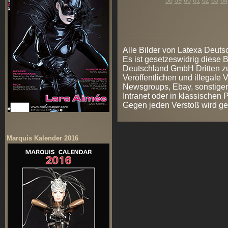
58
59
60
61
62
63
64
Alle Bilder von Latexa Deut
Es ist gesetzeswidrig diese
Deutschland GmbH Dritten zur
Veröffentlichen und illegale V
Newsgroups, Ebay, sonstigen
Intranet oder in klassischen
Gegen jeden Verstoß wird ge
Marquis Kalender 2016