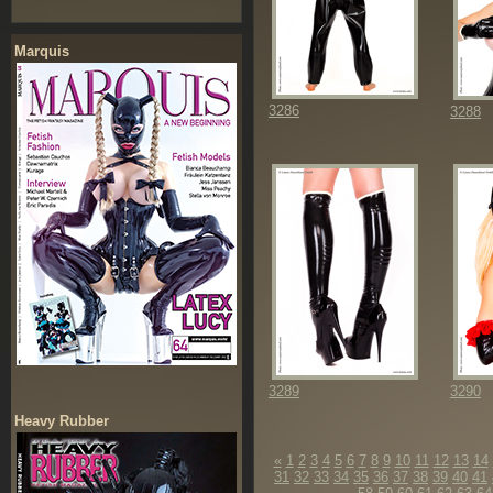
Marquis
3286
3288
3289
3290
Heavy Rubber
«
1
2
3
4
5
6
7
8
9
10
11
12
13
14
31
32
33
34
35
36
37
38
39
40
41