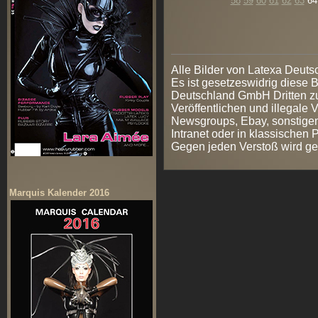
58
59
60
61
62
63
6
Alle Bilder von Latexa Deut
Es ist gesetzeswidrig diese
Deutschland GmbH Dritten zur
Veröffentlichen und illegale V
Newsgroups, Ebay, sonstigen
Intranet oder in klassischen
Gegen jeden Verstoß wird ge
Marquis Kalender 2016