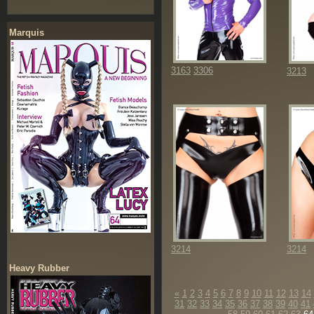
Marquis
3163
3306
3213
3214
3214
Heavy Rubber
«
1
2
3
4
5
6
7
8
9
10
11
12
13
14
31
32
33
34
35
36
37
38
39
40
41