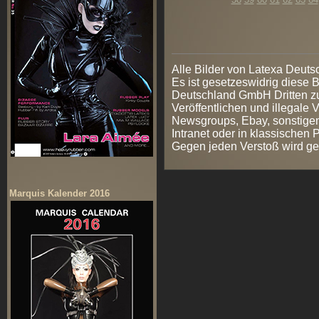
Alle Bilder von Latexa Deut
Es ist gesetzeswidrig diese
Deutschland GmbH Dritten zur
Veröffentlichen und illegale V
Newsgroups, Ebay, sonstigen
Intranet oder in klassischen
Gegen jeden Verstoß wird ge
Marquis Kalender 2016