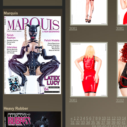
Marquis
3081
3081
3081
3102
Heavy Rubber
«
1
2
3
4
5
6
7
8
9
10
11
12
13
14
31
32
33
34
35
36
37
38
39
40
41
58
59
60
61
62
63
64