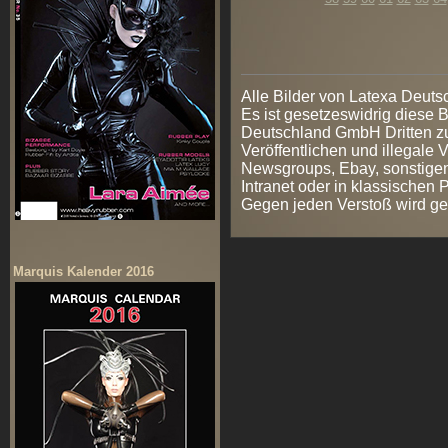
Alle Bilder von Latexa Deut
Es ist gesetzeswidrig diese
Deutschland GmbH Dritten zur
Veröffentlichen und illegale V
Newsgroups, Ebay, sonstigen
Intranet oder in klassischen
Gegen jeden Verstoß wird ge
Marquis Kalender 2016