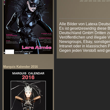
Alle Bilder von Latexa Deut
Es ist gesetzeswidrig diese
Deutschland GmbH Dritten zur
Veröffentlichen und illegale V
Newsgroups, Ebay, sonstigen
Intranet oder in klassischen
Gegen jeden Verstoß wird ge
Marquis Kalender 2016