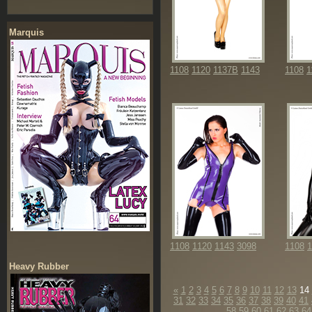
Marquis
1108
1120
1137B
1143
1108
1
1108
1120
1143
3098
1108
1
Heavy Rubber
«
1
2
3
4
5
6
7
8
9
10
11
12
13
14
31
32
33
34
35
36
37
38
39
40
41
58
59
60
61
62
63
64