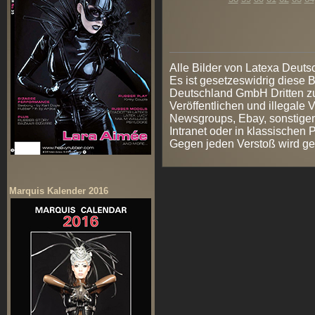
Alle Bilder von Latexa Deut
Es ist gesetzeswidrig diese
Deutschland GmbH Dritten zur
Veröffentlichen und illegale V
Newsgroups, Ebay, sonstigen
Intranet oder in klassischen
Gegen jeden Verstoß wird ge
Marquis Kalender 2016