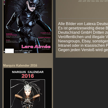
58
59
60
61
62
63
64
Alle Bilder von Latexa Deut
Es ist gesetzeswidrig diese
Deutschland GmbH Dritten zur
Veröffentlichen und illegale V
Newsgroups, Ebay, sonstigen
Intranet oder in klassischen
Gegen jeden Verstoß wird ge
Marquis Kalender 2016