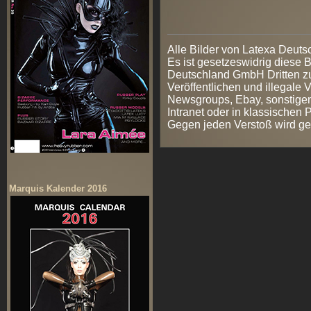
Alle Bilder von Latexa Deut
Es ist gesetzeswidrig diese
Deutschland GmbH Dritten zur
Veröffentlichen und illegale V
Newsgroups, Ebay, sonstigen
Intranet oder in klassischen
Gegen jeden Verstoß wird ge
Marquis Kalender 2016