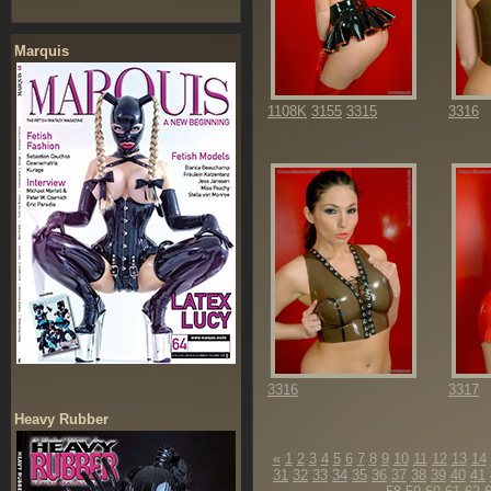
Marquis
1108K
3155
3315
3316
3316
3317
Heavy Rubber
«
1
2
3
4
5
6
7
8
9
10
11
12
13
14
31
32
33
34
35
36
37
38
39
40
41