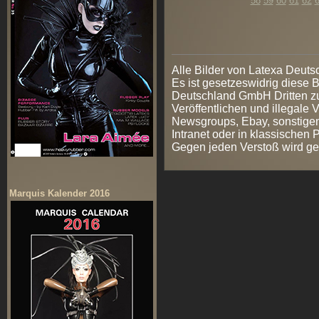
58
59
60
61
62
Alle Bilder von Latexa Deut
Es ist gesetzeswidrig diese
Deutschland GmbH Dritten zur
Veröffentlichen und illegale V
Newsgroups, Ebay, sonstigen
Intranet oder in klassischen
Gegen jeden Verstoß wird ge
Marquis Kalender 2016