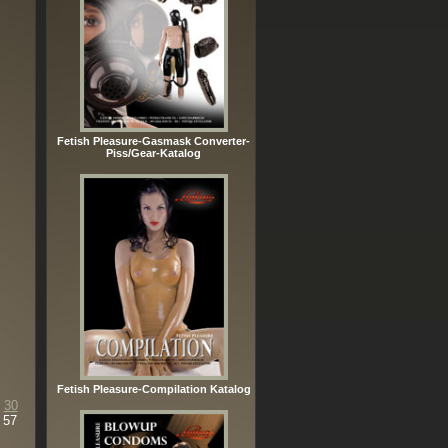
Fetish Pleasure-Gasmask Converter-
Piss/Gear-Katalog
Fetish Pleasure-Compilation Katalog
30
57