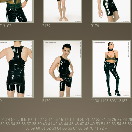
7
3163
3179
3179
9
3179
1108
1193
3031
3187
1
2
3
4
5
6
7
8
9
10
11
12
13
14
15
16
17
18
19
20
21
22
23
24
25
26
27
28
29
32
33
34
35
36
37
38
39
40
41
42
43
44
45
46
47
48
49
50
51
52
53
54
55
56
58
59
60
61
62
63
64
65
66
67
68
69
70
71
72
»