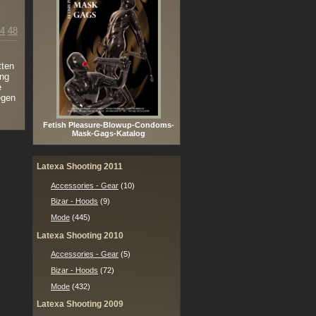
4
48
tten
ung
e
egen
Fetish Pleasure-Blowup-Condoms-
Mask-Gags-Katalog
Latexa Shooting 2011
Accessories - Gear
(10)
Bizar - Hoods
(9)
Mode
(445)
Latexa Shooting 2010
Accessories - Gear
(5)
Bizar - Hoods
(72)
Mode
(432)
Latexa Shooting 2009