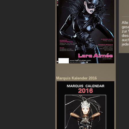
Alle
gese
zur 
dies
auch
jede
Marquis Kalender 2016