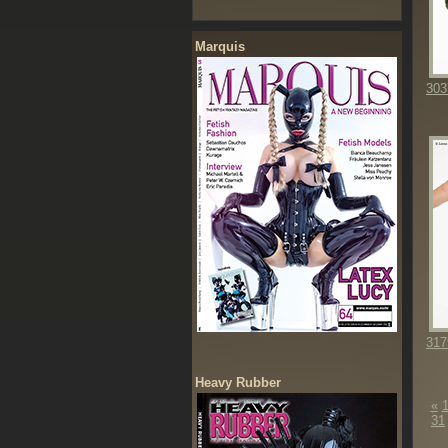
Marquis
303
317
Heavy Rubber
«
31