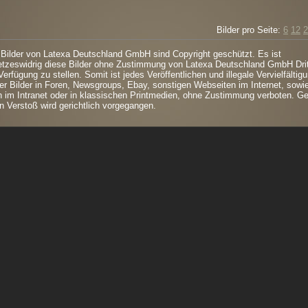
Bilder pro Seite:
6
12
2
 Bilder von Latexa Deutschland GmbH sind Copyright geschützt. Es ist
tzeswidrig diese Bilder ohne Zustimmung von Latexa Deutschland GmbH Dri
Verfügung zu stellen. Somit ist jedes Veröffentlichen und illegale Vervielfältig
er Bilder in Foren, Newsgroups, Ebay, sonstigen Webseiten im Internet, sowi
 im Intranet oder in klassischen Printmedien, ohne Zustimmung verboten. G
n Verstoß wird gerichtlich vorgegangen.