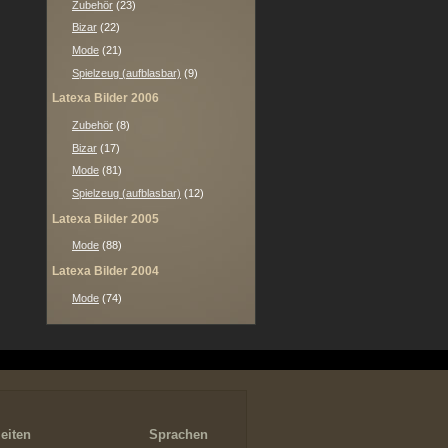
Zubehör
(23)
Bizar
(22)
Mode
(21)
Spielzeug (aufblasbar)
(9)
Latexa Bilder 2006
Zubehör
(8)
Bizar
(17)
Mode
(81)
Spielzeug (aufblasbar)
(12)
Latexa Bilder 2005
Mode
(88)
Latexa Bilder 2004
Mode
(74)
eiten
Sprachen