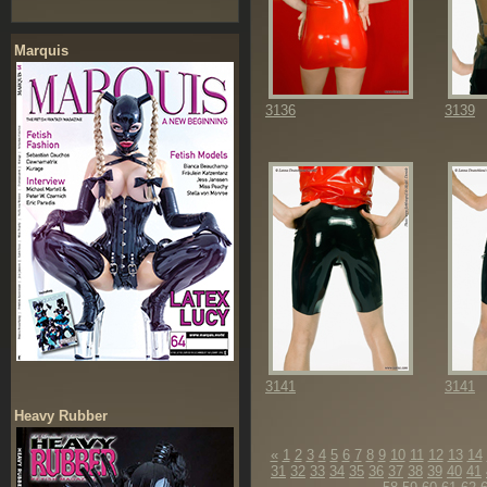
Marquis
3136
3139
3141
3141
Heavy Rubber
«
1
2
3
4
5
6
7
8
9
10
11
12
13
14
31
32
33
34
35
36
37
38
39
40
41