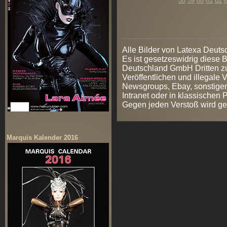
58
59
60
61
62
Alle Bilder von Latexa Deut
Es ist gesetzeswidrig diese
Deutschland GmbH Dritten zur
Veröffentlichen und illegale V
Newsgroups, Ebay, sonstigen
Intranet oder in klassischen
Gegen jeden Verstoß wird ge
Marquis Kalender 2016