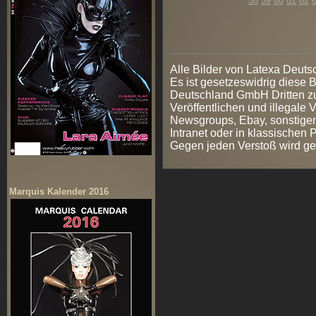
58
59
60
61
62
Alle Bilder von Latexa Deut
Es ist gesetzeswidrig diese
Deutschland GmbH Dritten zur
Veröffentlichen und illegale V
Newsgroups, Ebay, sonstigen
Intranet oder in klassischen
Gegen jeden Verstoß wird ge
Marquis Kalender 2016