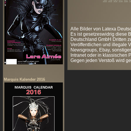
58
59
60
61
62
Alle Bilder von Latexa Deut
Es ist gesetzeswidrig diese
Deutschland GmbH Dritten zur
Veröffentlichen und illegale V
Newsgroups, Ebay, sonstigen
Intranet oder in klassischen
Gegen jeden Verstoß wird ge
Marquis Kalender 2016